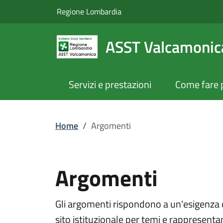
Argomenti | ASST V
Vai al contenuto principale
(apre in un'altra scheda).
Regione Lombardia
ASST Valcamonic
Servizi e prestazioni
Come fare 
Home
/
Argomenti
Argomenti
Gli argomenti rispondono a un'esigenza d
sito istituzionale per temi e rappresentan