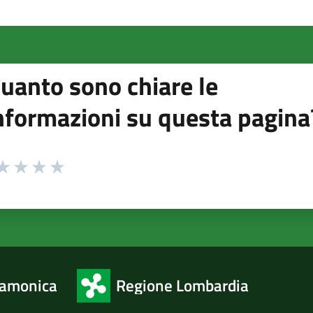
uanto sono chiare le
nformazioni su questa pagina
 da 1 a 5 stelle la pagina
ta 1 stelle su 5
aluta 2 stelle su 5
Valuta 3 stelle su 5
Valuta 4 stelle su 5
Valuta 5 stelle su 5
camonica
Regione Lombardia