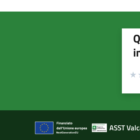
Q
i
Valuta
Valu
V
ASST Val