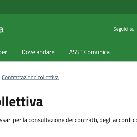
ettiva | Personale |
a
Seguici su
per
Dove andare
ASST Comunica
Contrattazione collettiva
llettiva
sari per la consultazione dei contratti, degli accordi co