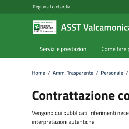
Contrattazione coll
Vai al contenuto principale
(apre in un'altra scheda).
Regione Lombardia
ASST Valcamonic
Servizi e prestazioni
Come fare 
Home
/
Amm. Trasparente
/
Personale
/
Contrattazione co
Vengono qui pubblicati i riferimenti neces
interpretazioni autentiche