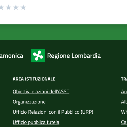
 da 1 a 5 stelle la pagina
ta 1 stelle su 5
aluta 2 stelle su 5
Valuta 3 stelle su 5
Valuta 4 stelle su 5
Valuta 5 stelle su 5
camonica
Regione Lombardia
AREA ISTITUZIONALE
TR
Obiettivi e azioni dell'ASST
Am
Organizzazione
Al
Ufficio Relazioni con il Pubblico (URP)
Wh
Ufficio pubblica tutela
Car