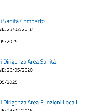
(apre in un'altra scheda).
ali Sanità Comparto
NE:
23/02/2018
05/2025
(apre in un'altra scheda
li Dirigenza Area Sanità
NE:
26/05/2020
05/2025
(apre in un'al
li Dirigenza Area Funzioni Locali
NE:
23/02/2018