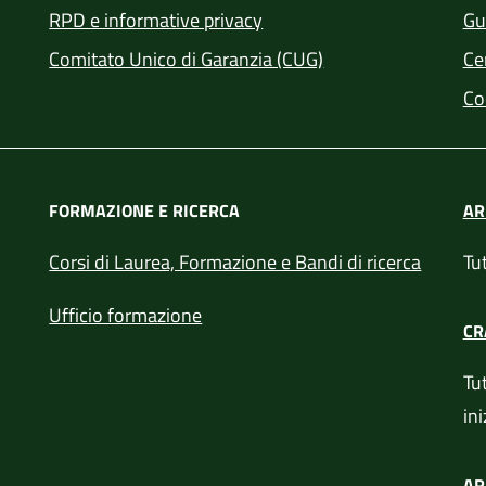
RPD e informative privacy
Gui
Comitato Unico di Garanzia (CUG)
Cer
Co
FORMAZIONE E RICERCA
AR
e in un'altra scheda).
Corsi di Laurea, Formazione e Bandi di ricerca
Tut
Ufficio formazione
CR
Tut
ini
AR