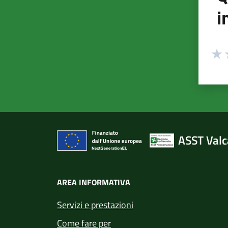
i
Valuta
Valu
V
ASST Val
AREA INFORMATIVA
Servizi e prestazioni
Come fare per