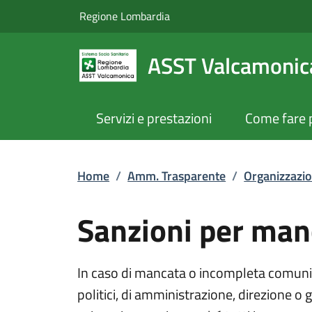
Sanzioni per mancat
Vai al contenuto principale
(apre in un'altra scheda).
Regione Lombardia
ASST Valcamonic
Servizi e prestazioni
Come fare 
Home
/
Amm. Trasparente
/
Organizzazi
Sanzioni per man
In caso di mancata o incompleta comunica
politici, di amministrazione, direzione o 