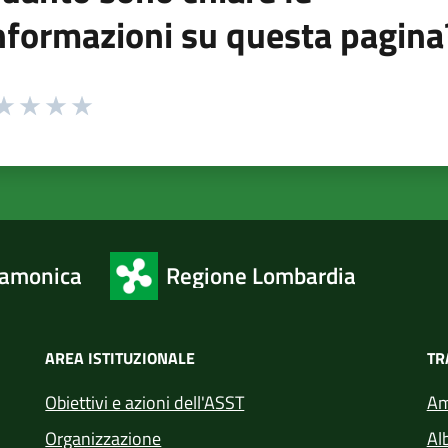
nformazioni su questa pagina
 da 1 a 5 stelle la pagina
ta 1 stelle su 5
aluta 2 stelle su 5
Valuta 3 stelle su 5
Valuta 4 stelle su 5
Valuta 5 stelle su 5
camonica
Regione Lombardia
AREA ISTITUZIONALE
TR
Obiettivi e azioni dell'ASST
Am
Organizzazione
Al