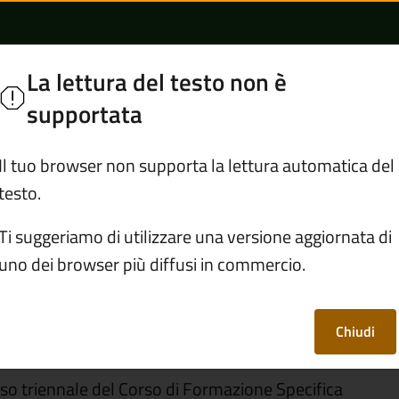
DI MEDICINA GENER
a
La lettura del testo non è
Seguici su
supportata
per
Dove andare
ASST Comunica
Il tuo browser non supporta la lettura automatica del
testo.
DUE NUOVI MEDICI DI MEDICINA GENERALE PER LA VAL
Ti suggeriamo di utilizzare una versione aggiornata di
uno dei browser più diffusi in commercio.
ICI DI MEDICINA
A VALLE CAMONICA
Chiudi
rso triennale del Corso di Formazione Specifica